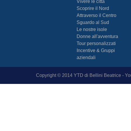
Vivere le città
Scoprire il Nord
Attraverso il Centro
Sguardo al Sud
Le nostre isole
Donne all'avventura
Tour personalizzati
Incentive & Gruppi
aziendali
Copyright © 2014 YTD di Bellini Beatrice - You