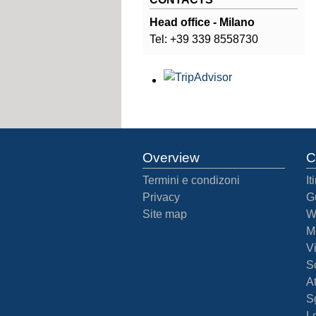
Head office - Milano
Tel: +39 339 8558730
Overview
C
Termini e condizoni
It
Privacy
G
Site map
W
M
Vi
Sc
At
S
Le