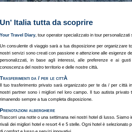
Un' Italia tutta da scoprire
Your Travel Diary
, tour operator specializzato in tour personalizzati su 
Un consulente di viaggio sarà a tua disposizione per organizzare tou
nostri servizi sono creati con passione e attenzione alle esigenze del 
personalizzati, in base agli interessi, alle preferenze e ai gust
conoscenza del nostro territorio e delle nostre città.
Trasferimenti da / per le cittÀ
Il tuo trasferimento privato sarà organizzato per te da / per città 
nostri partner sono i migliori nel loro campo. Il tuo autista privato
rimanendo sempre a tua completa disposizione.
Prenotazioni alberghiere
Trascorri una notte o una settimana nei nostri hotel di lusso. Siamo in
rivali dei migliori hotel e resort 4 e 5 stelle. Ogni hotel è selezionato 
di comfort e lusso e servizi innovativi.