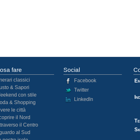
osa fare
Social
Co
inerari classici
Facebook
Em
usto & Sapori
Twitter
eekend con stile
In
LinkedIn
oda & Shopping
vere le città
oprire il Nord
Te
traverso il Centro
Sk
guardo al Sud
 nostre isole