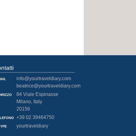
ntatti
ail
info@yourtraveldiary.com
beatrice@yourtraveldiary.com
dirizzo
84 Viale Espinasse
Milano, Italy
20156
lefono
+39 02 39464750
ype
yourtraveldiary