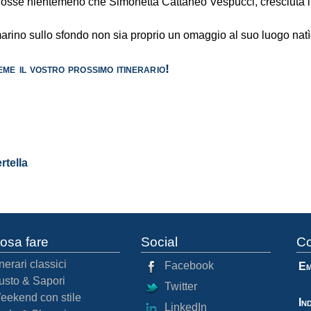
i fosse nientemeno che Simonetta Cattaneo Vespucci, cresciuta 
rino sullo sfondo non sia proprio un omaggio al suo luogo natì
eme il vostro prossimo itinerario!
rtella
osa fare
Social
Co
inerari classici
Facebook
Em
usto & Sapori
Twitter
eekend con stile
In
LinkedIn