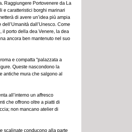
ezia. Raggiungere Portovenere da La
 e caratteristici borghi marinari
metterà di avere un’idea più ampia
le dell’Umanità dall’Unesco. Come
s
, il porto della dea Venere, la dea
rtuna ancora ben mantenuto nel suo
licroma e compatta “palazzata a
 ligure. Queste nascondono la
ulle antiche mura che salgono al
ta all’interno un affresco
 che offrono oltre a piatti di
caccia; non mancano atelier di
pide scalinate conducono alla parte