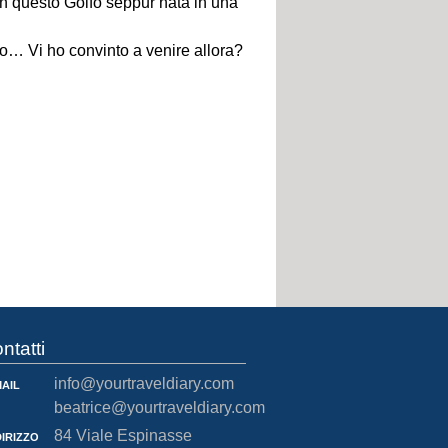
in questo Golfo seppur nata in una
o… Vi ho convinto a venire allora?
ntatti
ail
info@yourtraveldiary.com
beatrice@yourtraveldiary.com
dirizzo
84 Viale Espinasse