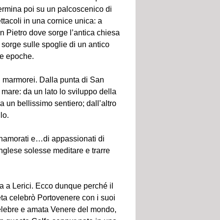
termina poi su un palcoscenico di
tacoli in una cornice unica: a
San Pietro dove sorge l’antica chiesa
sorge sulle spoglie di un antico
se epoche.
si marmorei. Dalla punta di San
mare: da un lato lo sviluppo della
a un bellissimo sentiero; dall’altro
lo.
innamorati e…di appassionati di
nglese solesse meditare e trarre
a a Lerici. Ecco dunque perché il
oeta celebrò Portovenere con i suoi
 celebre e amata Venere del mondo,