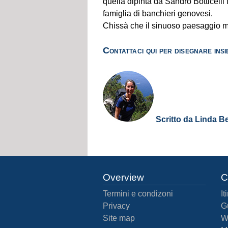
quella dipinta da Sandro Botticell
famiglia di banchieri genovesi.
Chissà che il sinuoso paesaggio ma
Contattaci qui per disegnare insi
Scritto da Linda Be
Overview
C
Termini e condizoni
It
Privacy
G
Site map
W