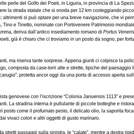
lle perle del Golfo dei Poeti, in Liguria, in provincia di La Sp
ere la strada statale che si snoda per 12 km costeggiando piccoli
altrimenti si può optare per una breve navigazione, che vi per
ia, Tino e Tinetto, nominate con Portovenere Patrimonio mondia
gramma, deriva dall’antico insediamento romano di
Portus Veneri
oeti, già è chiaro che ci troviamo in un posto da sogno, per fo
tanti, ma riserva tante sorprese. Appena giunti ci colpisce la po
go, composta da case-torri alte e strette, tipiche del paesaggio
o “carugio”, protetta ancor oggi da una porta di accesso aperta s
ista genovese con l’iscrizione “Colonia Januensis 1113” e presen
 La stradina interna è pullulante di piccole botteghe e ristoranti
l posto come il profumato pesto, il delicato olio, la saporita fo
ai vivaci colori e altri oggetti di gusto marinaro.
a stretti passaggi sulla sinistra, le “calate”, mentre a destra ri