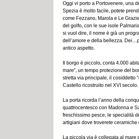
Oggi vi porto a Portovenere, una de
Spezia è molto facile, potete prend
come Fezzano, Marola e Le Grazie; 
del golfo, con le sue isole Palmar
si vuol dire, il nome è già un pro
dell’amore e della bellezza. Dei…p
antico aspetto.
Il borgo è piccolo, conta 4.000 abi
mare”, un tempo protezione del bor
stretta via principale, il cosiddett
Castello ricostruito nel XVI secolo.
La porta ricorda l’anno della conqu
quattrocentesco con Madonna e Santi.
freschissimo pesce, le specialità de
artigiani dove troverete ceramiche d
La piccola via è collegata al mare d