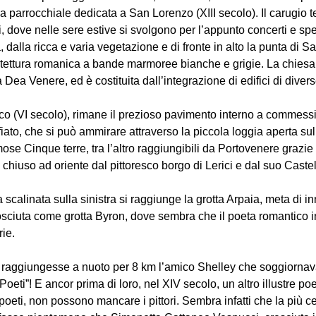
a parrocchiale dedicata a San Lorenzo (XIII secolo). Il carugio 
 dove nelle sere estive si svolgono per l’appunto concerti e spet
ia, dalla ricca e varia vegetazione e di fronte in alto la punta di 
itettura romanica a bande marmoree bianche e grigie. La chiesa 
Dea Venere, ed è costituita dall’integrazione di edifici di diver
tico (VI secolo), rimane il prezioso pavimento interno a commes
to, che si può ammirare attraverso la piccola loggia aperta sul 
mose Cinque terre, tra l’altro raggiungibili da Portovenere grazie 
 chiuso ad oriente dal pittoresco borgo di Lerici e dal suo Castel
scalinata sulla sinistra si raggiunge la grotta Arpaia, meta di 
sciuta come grotta Byron, dove sembra che il poeta romantico i
rie.
i raggiungesse a nuoto per 8 km l’amico Shelley che soggiornav
oeti”! E ancor prima di loro, nel XIV secolo, un altro illustre p
 poeti, non possono mancare i pittori. Sembra infatti che la più